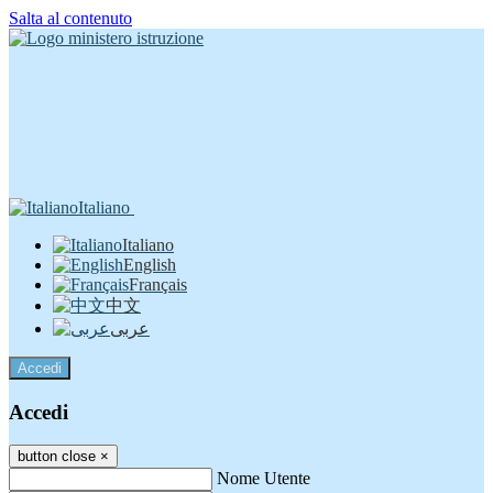
Salta al contenuto
Italiano
Italiano
English
Français
中文
عربى
Accedi
Accedi
button close
×
Nome Utente