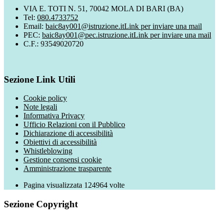
VIA E. TOTI N. 51, 70042 MOLA DI BARI (BA)
Tel:
080.4733752
Email:
baic8ay001@istruzione.it
Link per inviare una mail
PEC:
baic8ay001@pec.istruzione.it
Link per inviare una mail
C.F.: 93549020720
Sezione Link Utili
Cookie policy
Note legali
Informativa Privacy
Ufficio Relazioni con il Pubblico
Dichiarazione di accessibilità
Obiettivi di accessibilità
Whistleblowing
Gestione consensi cookie
Amministrazione trasparente
Pagina visualizzata
124964
volte
Sezione Copyright