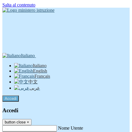
Salta al contenuto
Italiano
Italiano
English
Français
中文
عربى
Accedi
Accedi
button close
×
Nome Utente