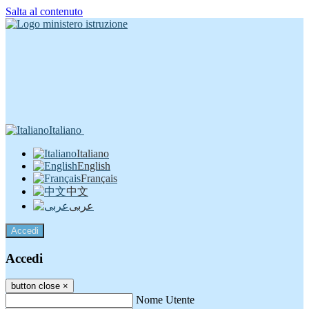
Salta al contenuto
Italiano
Italiano
English
Français
中文
عربى
Accedi
Accedi
button close
×
Nome Utente