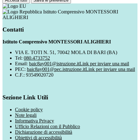
Accetta tutti
Salva le preferenze
Istituto Comprensivo MONTESSORI
ALIGHIERI
Contatti
Istituto Comprensivo MONTESSORI ALIGHIERI
VIA E. TOTI N. 51, 70042 MOLA DI BARI (BA)
Tel:
080.4733752
Email:
baic8ay001@istruzione.it
Link per inviare una mail
PEC:
baic8ay001@pec.istruzione.it
Link per inviare una mail
C.F.: 93549020720
Sezione Link Utili
Cookie policy
Note legali
Informativa Privacy
Ufficio Relazioni con il Pubblico
Dichiarazione di accessibilità
Obiettivi di accessibilità