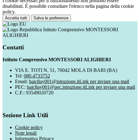
I cookie necessari per il funzionamento non possono essere
disabilitati. È possibile consultare l'elenco nella pagina della cookie
policy.
Accetta tutti
Salva le preferenze
Istituto Comprensivo MONTESSORI
ALIGHIERI
Contatti
Istituto Comprensivo MONTESSORI ALIGHIERI
VIA E. TOTI N. 51, 70042 MOLA DI BARI (BA)
Tel:
080.4733752
Email:
baic8ay001@istruzione.it
Link per inviare una mail
PEC:
baic8ay001@pec.istruzione.it
Link per inviare una mail
C.F.: 93549020720
Sezione Link Utili
Cookie policy
Note legali
Informativa Privacy