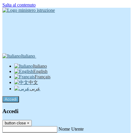
Salta al contenuto
Italiano
Italiano
English
Français
中文
عربى
Accedi
Accedi
button close
×
Nome Utente