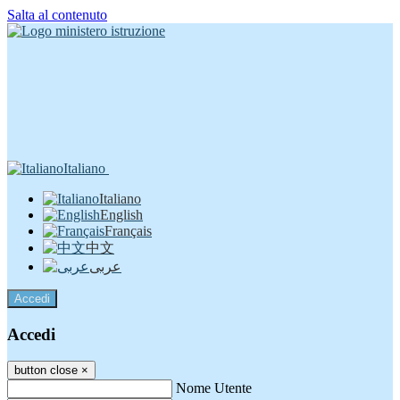
Salta al contenuto
Italiano
Italiano
English
Français
中文
عربى
Accedi
Accedi
button close
×
Nome Utente