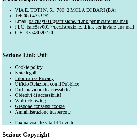
VIA E. TOTI N. 51, 70042 MOLA DI BARI (BA)
Tel:
080.4733752
Email:
baic8ay001@istruzione.it
Link per inviare una mail
PEC:
baic8ay001@pec.istruzione.it
Link per inviare una mail
C.F.: 93549020720
Sezione Link Utili
Cookie policy
Note legali
Informativa Privacy
Ufficio Relazioni con il Pubblico
Dichiarazione di accessibilità
Obiettivi di accessibilità
Whistleblowing
Gestione consensi cookie
Amministrazione trasparente
Pagina visualizzata
1345
volte
Sezione Copyright