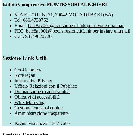
Istituto Comprensivo MONTESSORI ALIGHIERI
VIA E. TOTI N. 51, 70042 MOLA DI BARI (BA)
Tel:
080.4733752
Email:
baic8ay001@istruzione.it
Link per inviare una mail
PEC:
baic8ay001@pec.istruzione.it
Link per inviare una mail
C.F.: 93549020720
Sezione Link Utili
Cookie policy
Note legali
Informativa Privacy
Ufficio Relazioni con il Pubblico
Dichiarazione di accessibilità
Obiettivi di accessibilità
Whistleblowing
Gestione consensi cookie
Amministrazione trasparente
Pagina visualizzata
767
volte