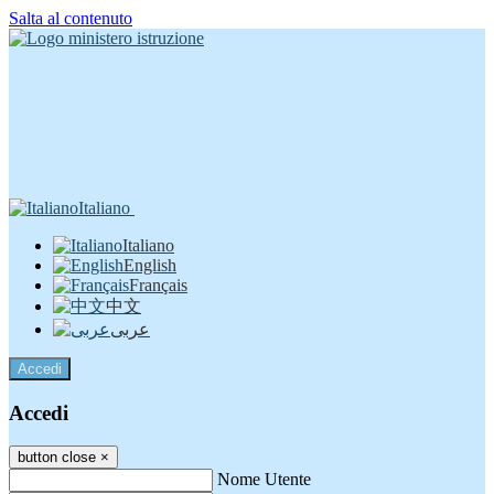
Salta al contenuto
Italiano
Italiano
English
Français
中文
عربى
Accedi
Accedi
button close
×
Nome Utente