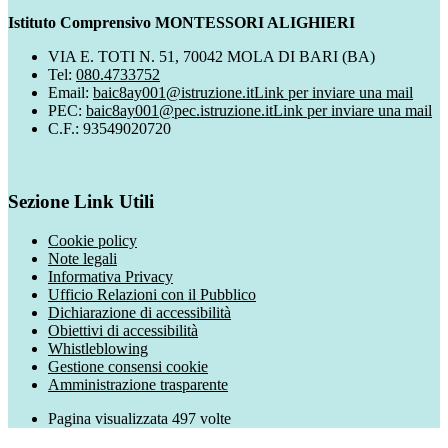
Istituto Comprensivo MONTESSORI ALIGHIERI
VIA E. TOTI N. 51, 70042 MOLA DI BARI (BA)
Tel:
080.4733752
Email:
baic8ay001@istruzione.it
Link per inviare una mail
PEC:
baic8ay001@pec.istruzione.it
Link per inviare una mail
C.F.: 93549020720
Sezione Link Utili
Cookie policy
Note legali
Informativa Privacy
Ufficio Relazioni con il Pubblico
Dichiarazione di accessibilità
Obiettivi di accessibilità
Whistleblowing
Gestione consensi cookie
Amministrazione trasparente
Pagina visualizzata
497
volte