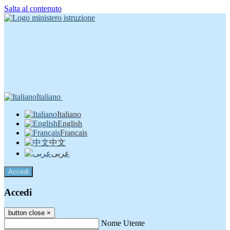
Salta al contenuto
Italiano
Italiano
English
Français
中文
عربى
Accedi
Accedi
button close
×
Nome Utente