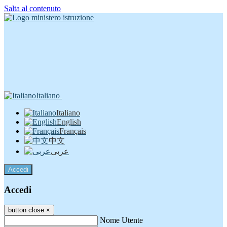
Salta al contenuto
Italiano
Italiano
English
Français
中文
عربى
Accedi
Accedi
button close
×
Nome Utente