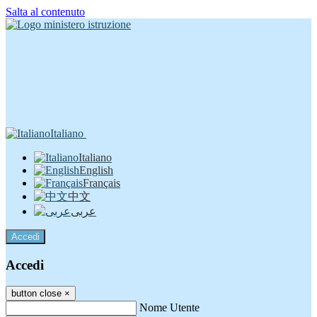
Salta al contenuto
Italiano
Italiano
English
Français
中文
عربى
Accedi
Accedi
button close
×
Nome Utente