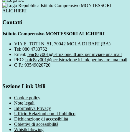
Istituto Comprensivo MONTESSORI
ALIGHIERI
Contatti
Istituto Comprensivo MONTESSORI ALIGHIERI
VIA E. TOTI N. 51, 70042 MOLA DI BARI (BA)
Tel:
080.4733752
Email:
baic8ay001@istruzione.it
Link per inviare una mail
PEC:
baic8ay001@pec.istruzione.it
Link per inviare una mail
C.F.: 93549020720
Sezione Link Utili
Cookie policy
Note legali
Informativa Privacy
Ufficio Relazioni con il Pubblico
Dichiarazione di accessibilità
Obiettivi di accessibilità
Whistleblowing