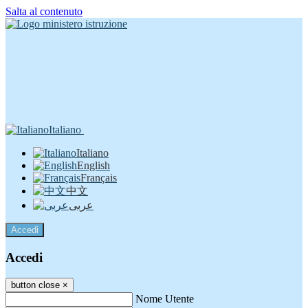
Salta al contenuto
Italiano
Italiano
English
Français
中文
عربى
Accedi
Accedi
button close
×
Nome Utente