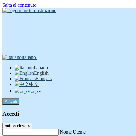
Salta al contenuto
Italiano
Italiano
English
Français
中文
عربى
Accedi
Accedi
button close
×
Nome Utente