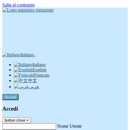
Salta al contenuto
Italiano
Italiano
English
Français
中文
عربى
Accedi
Accedi
button close
×
Nome Utente