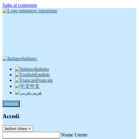
Salta al contenuto
Italiano
Italiano
English
Français
中文
عربى
Accedi
Accedi
button close
×
Nome Utente