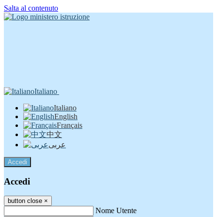
Salta al contenuto
Italiano
Italiano
English
Français
中文
عربى
Accedi
Accedi
button close
×
Nome Utente