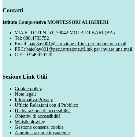
Contatti
Istituto Comprensivo MONTESSORI ALIGHIERI
VIA E. TOTI N. 51, 70042 MOLA DI BARI (BA)
Tel:
080.4733752
Email:
baic8ay001@istruzione.it
Link per inviare una mail
PEC:
baic8ay001@pec.istruzione.it
Link per inviare una mail
C.F.: 93549020720
Sezione Link Utili
Cookie policy
Note legali
Informativa Privacy
Ufficio Relazioni con il Pubblico
Dichiarazione di accessibilità
Obiettivi di accessibilità
Whistleblowing
Gestione consensi cookie
Amministrazione trasparente