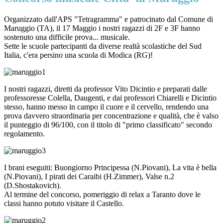
Organizzato dall'APS "Tetragramma" e patrocinato dal Comune di
Maruggio (TA), il 17 Maggio i nostri ragazzi di 2F e 3F hanno
sostenuto una difficile prova... musicale.
Sette le scuole partecipanti da diverse realtà scolastiche del Sud
Italia, c'era persino una scuola di Modica (RG)!
I nostri ragazzi, diretti da professor Vito Dicintio e preparati dalle
professoresse Colella, Daugenti, e dai professori Chiarelli e Dicintio
stesso, hanno messo in campo il cuore e il cervello, rendendo una
prova davvero straordinaria per concentrazione e qualità, che è valso
il punteggio di 96/100, con il titolo di "primo classificato" secondo
regolamento.
I brani eseguiti: Buongiorno Principessa (N.Piovani), La vita è bella
(N.Piovani), I pirati dei Caraibi (H.Zimmer), Valse n.2
(D.Shostakovich).
Al termine del concorso, pomeriggio di relax a Taranto dove le
classi hanno potuto visitare il Castello.