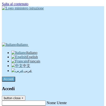
Salta al contenuto
Italiano
Italiano
English
Français
中文
عربى
Accedi
Accedi
button close
×
Nome Utente