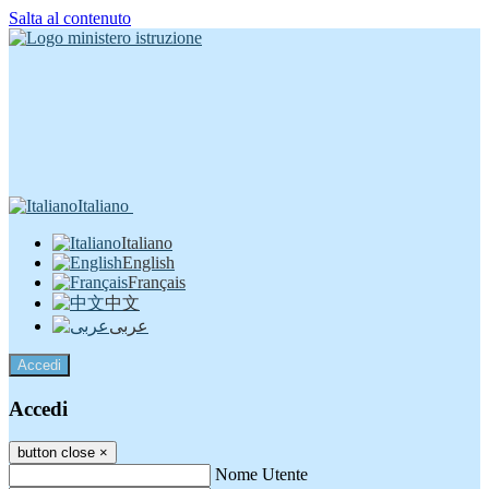
Salta al contenuto
Italiano
Italiano
English
Français
中文
عربى
Accedi
Accedi
button close
×
Nome Utente