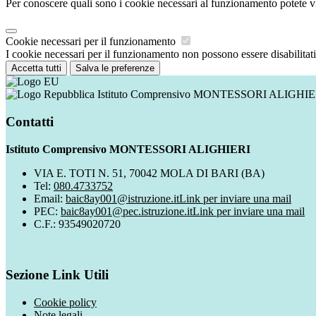
Per conoscere quali sono i cookie necessari al funzionamento potete v
Cookie necessari per il funzionamento
I cookie necessari per il funzionamento non possono essere disabilitati.
Accetta tutti
Salva le preferenze
Istituto Comprensivo MONTESSORI ALIGHIE
Contatti
Istituto Comprensivo MONTESSORI ALIGHIERI
VIA E. TOTI N. 51, 70042 MOLA DI BARI (BA)
Tel:
080.4733752
Email:
baic8ay001@istruzione.it
Link per inviare una mail
PEC:
baic8ay001@pec.istruzione.it
Link per inviare una mail
C.F.: 93549020720
Sezione Link Utili
Cookie policy
Note legali