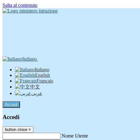
Salta al contenuto
Italiano
Italiano
English
Français
中文
عربى
Accedi
Accedi
button close
×
Nome Utente