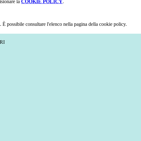
isionare la
COOKIE POLICY
.
 È possibile consultare l'elenco nella pagina della cookie policy.
RI