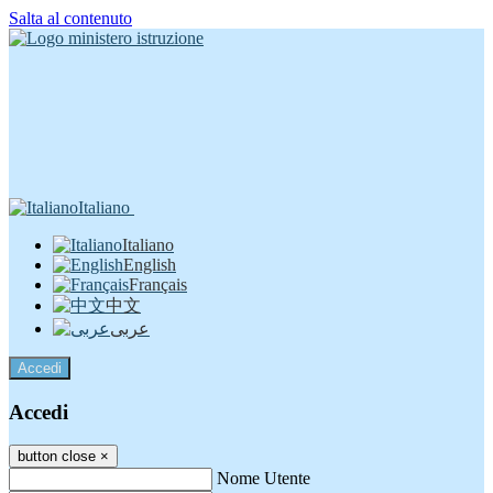
Salta al contenuto
Italiano
Italiano
English
Français
中文
عربى
Accedi
Accedi
button close
×
Nome Utente