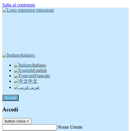
Salta al contenuto
Italiano
Italiano
English
Français
中文
عربى
Accedi
Accedi
button close
×
Nome Utente