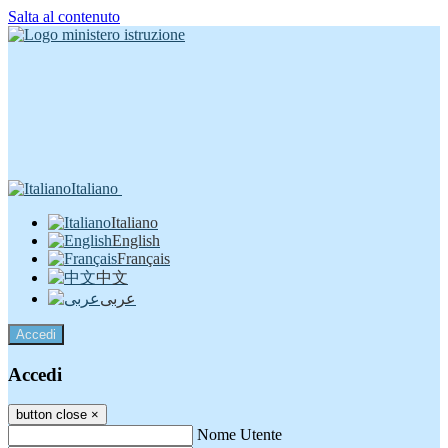
Salta al contenuto
Italiano
Italiano
English
Français
中文
عربى
Accedi
Accedi
button close
×
Nome Utente