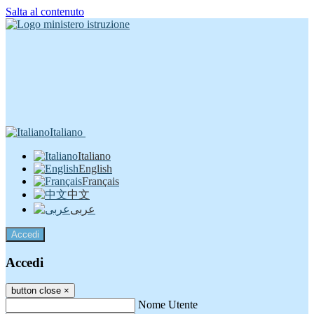
Salta al contenuto
Italiano
Italiano
English
Français
中文
عربى
Accedi
Accedi
button close
×
Nome Utente