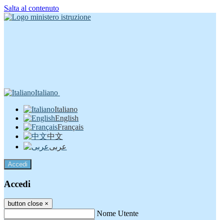
Salta al contenuto
Italiano
Italiano
English
Français
中文
عربى
Accedi
Accedi
button close
×
Nome Utente