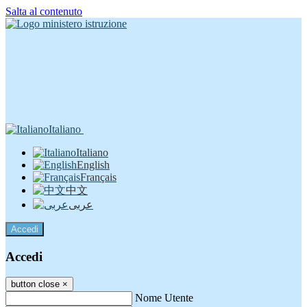
Salta al contenuto
Italiano
Italiano
English
Français
中文
عربى
Accedi
Accedi
button close
×
Nome Utente