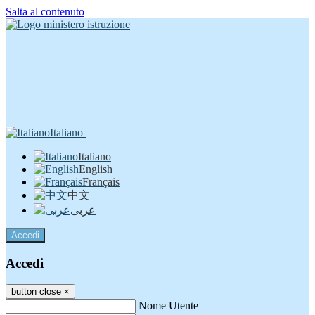
Salta al contenuto
Italiano
Italiano
English
Français
中文
عربى
Accedi
Accedi
button close
×
Nome Utente