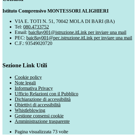
Istituto Comprensivo MONTESSORI ALIGHIERI
VIA E. TOTI N. 51, 70042 MOLA DI BARI (BA)
Tel:
080.4733752
Email:
baic8ay001@istruzione.it
Link per inviare una mail
PEC:
baic8ay001@pec.istruzione.it
Link per inviare una mail
C.F.: 93549020720
Sezione Link Utili
Cookie policy
Note legali
Informativa Privacy
Ufficio Relazioni con il Pubblico
Dichiarazione di accessibilità
Obiettivi di accessibilità
Whistleblowing
Gestione consensi cookie
Amministrazione trasparente
Pagina visualizzata
73
volte