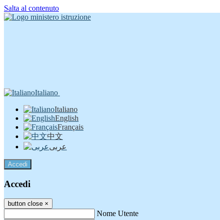
Salta al contenuto
Italiano
Italiano
English
Français
中文
عربى
Accedi
Accedi
button close
×
Nome Utente