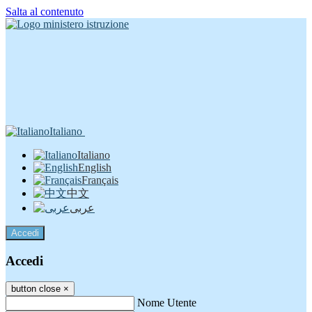
Salta al contenuto
Italiano
Italiano
English
Français
中文
عربى
Accedi
Accedi
button close
×
Nome Utente