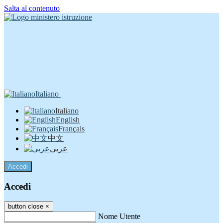
Salta al contenuto
Italiano
Italiano
English
Français
中文
عربى
Accedi
Accedi
button close
×
Nome Utente