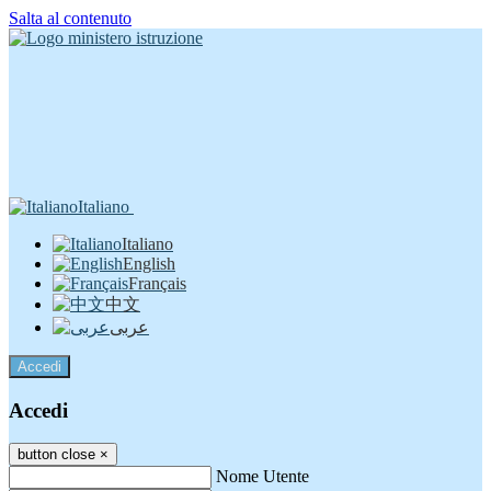
Salta al contenuto
Italiano
Italiano
English
Français
中文
عربى
Accedi
Accedi
button close
×
Nome Utente