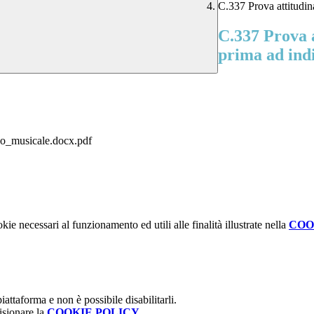
C.337 Prova attitudin
C.337 Prova a
prima ad ind
zo_musicale.docx.pdf
kie necessari al funzionamento ed utili alle finalità illustrate nella
COO
attaforma e non è possibile disabilitarli.
isionare la
COOKIE POLICY
.