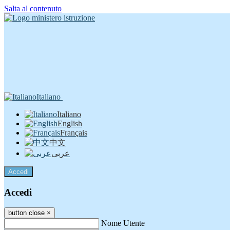
Salta al contenuto
Italiano
Italiano
English
Français
中文
عربى
Accedi
Accedi
button close
×
Nome Utente