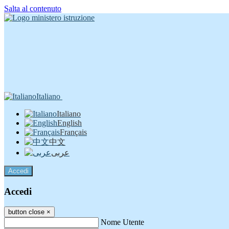
Salta al contenuto
Italiano
Italiano
English
Français
中文
عربى
Accedi
Accedi
button close
×
Nome Utente