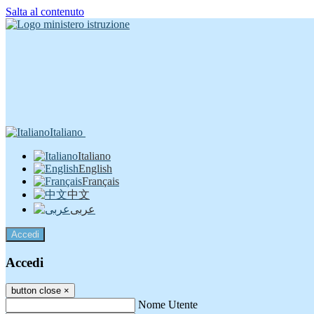
Salta al contenuto
Italiano
Italiano
English
Français
中文
عربى
Accedi
Accedi
button close
×
Nome Utente