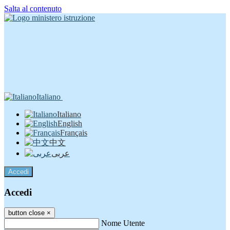
Salta al contenuto
Italiano
Italiano
English
Français
中文
عربى
Accedi
Accedi
button close
×
Nome Utente