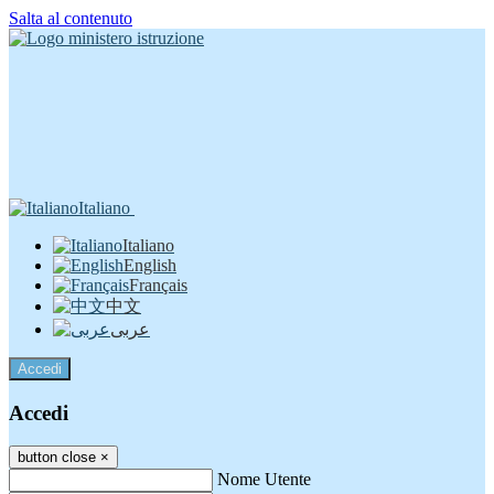
Salta al contenuto
Italiano
Italiano
English
Français
中文
عربى
Accedi
Accedi
button close
×
Nome Utente