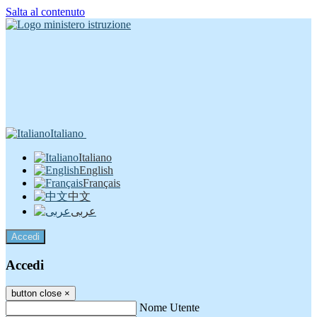
Salta al contenuto
Italiano
Italiano
English
Français
中文
عربى
Accedi
Accedi
button close
×
Nome Utente