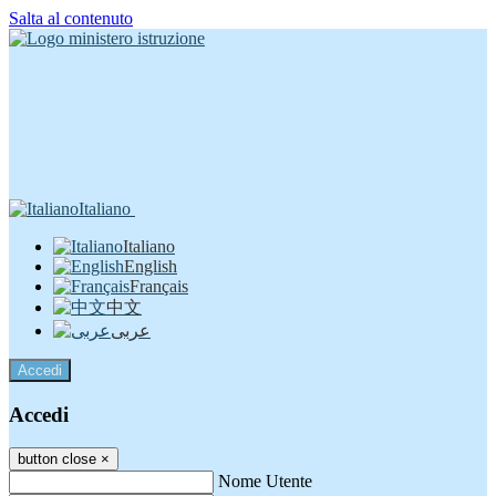
Salta al contenuto
Italiano
Italiano
English
Français
中文
عربى
Accedi
Accedi
button close
×
Nome Utente