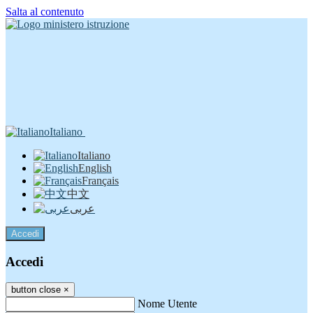
Salta al contenuto
Italiano
Italiano
English
Français
中文
عربى
Accedi
Accedi
button close
×
Nome Utente