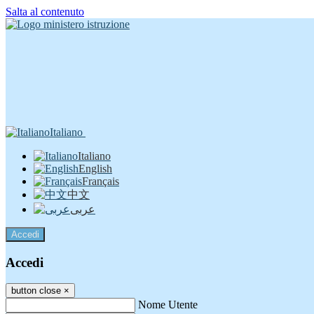
Salta al contenuto
Italiano
Italiano
English
Français
中文
عربى
Accedi
Accedi
button close
×
Nome Utente