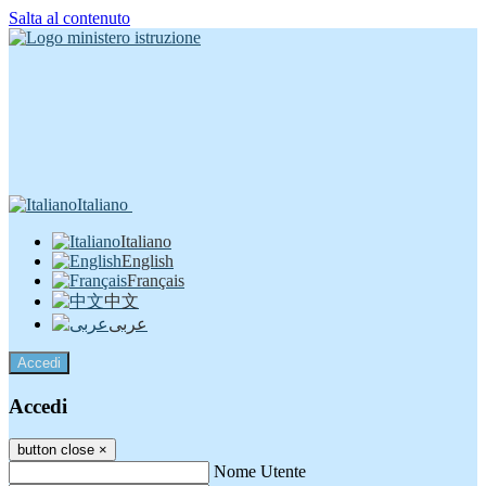
Salta al contenuto
Italiano
Italiano
English
Français
中文
عربى
Accedi
Accedi
button close
×
Nome Utente