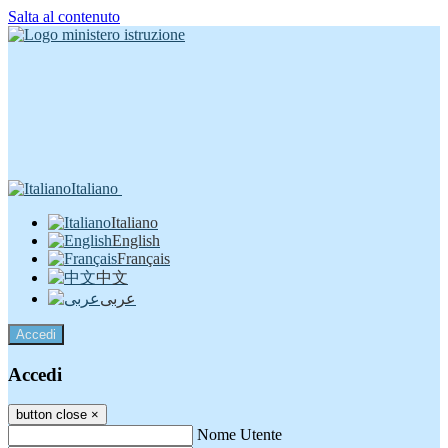
Salta al contenuto
Italiano
Italiano
English
Français
中文
عربى
Accedi
Accedi
button close
×
Nome Utente