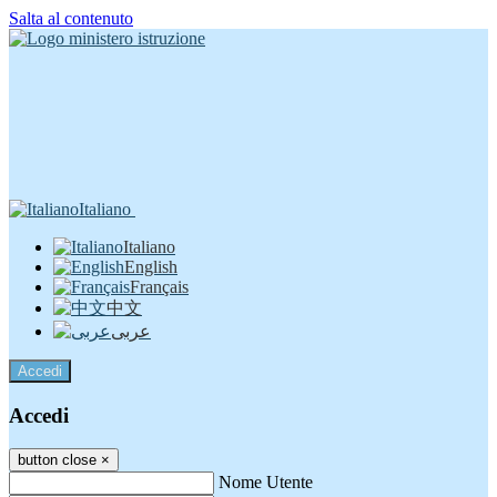
Salta al contenuto
Italiano
Italiano
English
Français
中文
عربى
Accedi
Accedi
button close
×
Nome Utente