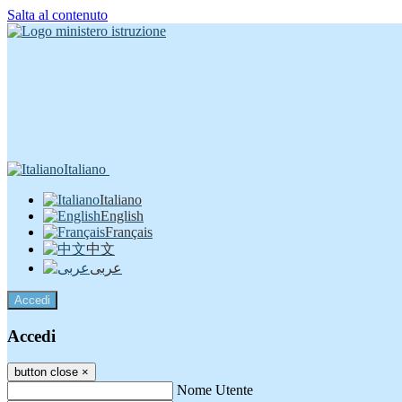
Salta al contenuto
Italiano
Italiano
English
Français
中文
عربى
Accedi
Accedi
button close
×
Nome Utente