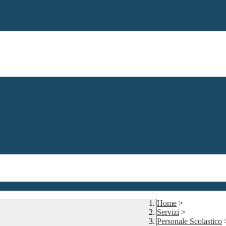
Home
>
Servizi
>
Personale Scolastico