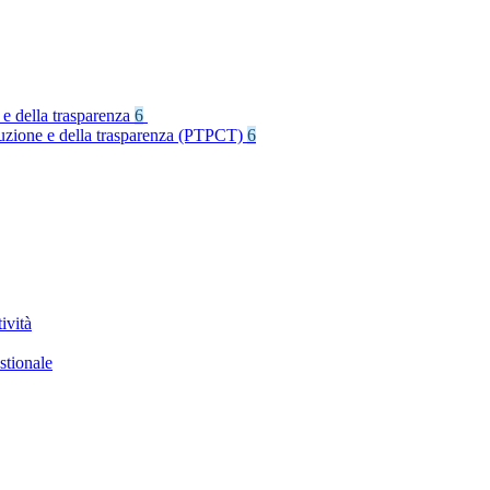
 e della trasparenza
6
rruzione e della trasparenza (PTPCT)
6
ività
stionale