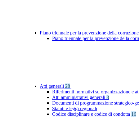
Piano triennale per la prevenzione della corruzione
Piano triennale per la prevenzione della co
Atti generali
28
Riferimenti normativi su organizzazione e att
Atti amministrativi generali
8
Documenti di programmazione strategico-ge
Statuti e leggi regionali
Codice disciplinare e codice di condotta
16