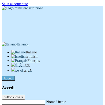
Salta al contenuto
Italiano
Italiano
English
Français
中文
عربى
Accedi
Accedi
button close
×
Nome Utente