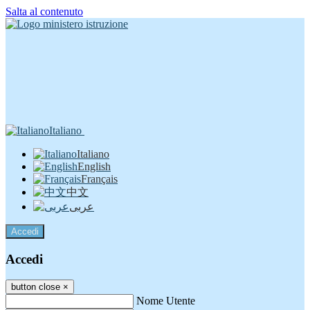
Salta al contenuto
Italiano
Italiano
English
Français
中文
عربى
Accedi
Accedi
button close
×
Nome Utente