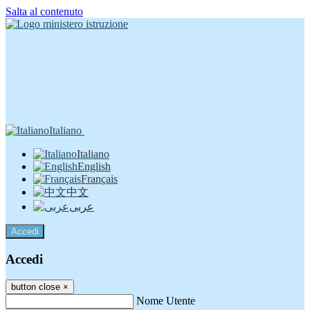
Salta al contenuto
Italiano
Italiano
English
Français
中文
عربى
Accedi
Accedi
button close
×
Nome Utente