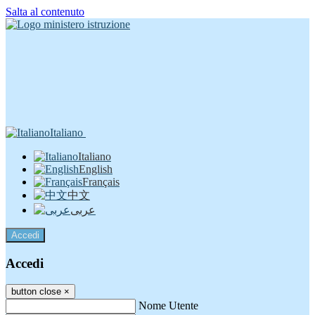
Salta al contenuto
Italiano
Italiano
English
Français
中文
عربى
Accedi
Accedi
button close
×
Nome Utente