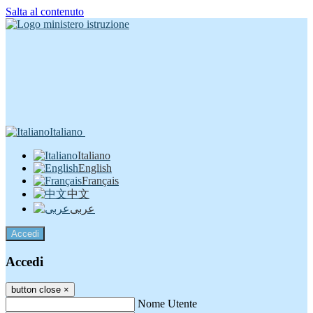
Salta al contenuto
Italiano
Italiano
English
Français
中文
عربى
Accedi
Accedi
button close
×
Nome Utente