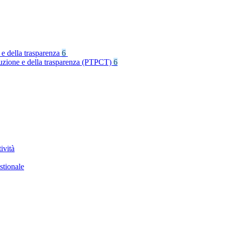
 e della trasparenza
6
rruzione e della trasparenza (PTPCT)
6
ività
stionale