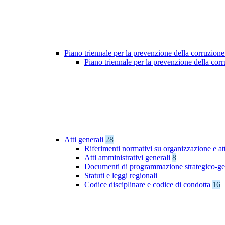
Piano triennale per la prevenzione della corruzione
Piano triennale per la prevenzione della co
Atti generali
28
Riferimenti normativi su organizzazione e att
Atti amministrativi generali
8
Documenti di programmazione strategico-ge
Statuti e leggi regionali
Codice disciplinare e codice di condotta
16