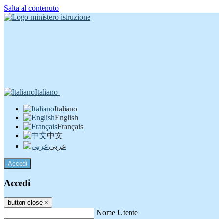
Salta al contenuto
Italiano
Italiano
English
Français
中文
عربى
Accedi
Accedi
button close
×
Nome Utente