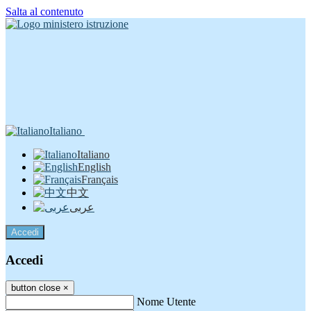
Salta al contenuto
Italiano
Italiano
English
Français
中文
عربى
Accedi
Accedi
button close
×
Nome Utente