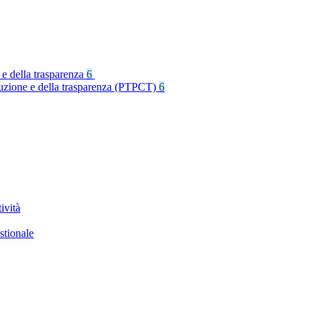
 e della trasparenza
6
rruzione e della trasparenza (PTPCT)
6
ività
stionale