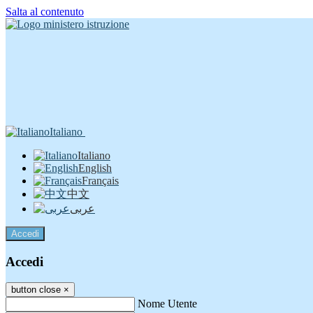
Salta al contenuto
Italiano
Italiano
English
Français
中文
عربى
Accedi
Accedi
button close
×
Nome Utente