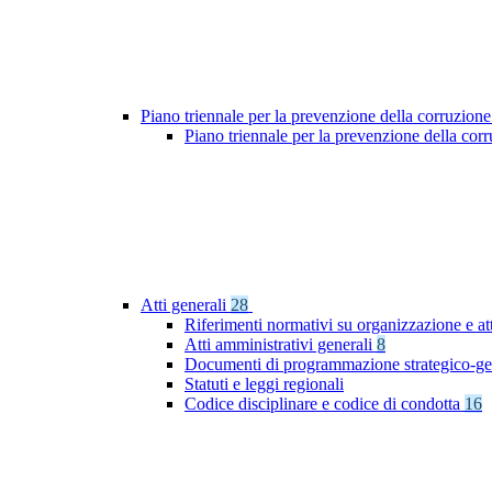
Piano triennale per la prevenzione della corruzione
Piano triennale per la prevenzione della co
Atti generali
28
Riferimenti normativi su organizzazione e att
Atti amministrativi generali
8
Documenti di programmazione strategico-ge
Statuti e leggi regionali
Codice disciplinare e codice di condotta
16